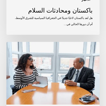
باكستان ومحادثات السلام
هل تُعد باكستان لاعبًا جديدًا في الجغرافيا السياسية للشرق الأوسط،
أم أن دورها الحالي في…
نجيب
ساويرس
مع
فريق
معهد
الشرق
الأوسط
للسياسات
العامة:
رؤيته